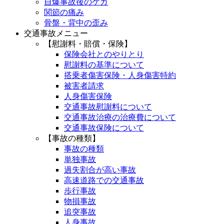
自爆事故後のケガ
関節の痛み
骨盤・背中の歪み
交通事故メニュー
【慰謝料・賠償・保険】
保険会社とのやりとり
慰謝料の基準について
搭乗者傷害保険・人身傷害特約
被害者請求
人身傷害保険
交通事故慰謝料について
交通事故治療の治療費について
交通事故保険について
【事故の種類】
事故の種類
単独事故
過失割合が高い事故
高速道路での交通事故
歩行事故
物損事故
追突事故
人身事故