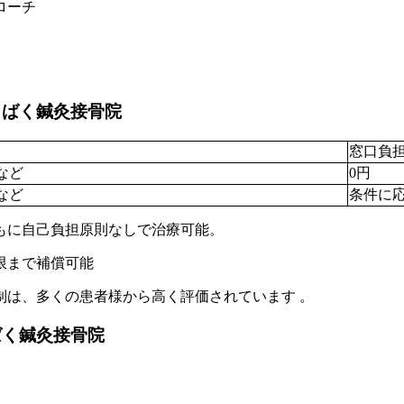
ローチ
うばく鍼灸接骨院
窓口負
など
0円
など
条件に応
もに自己負担原則なしで治療可能。
限まで補償可能
制は、多くの患者様から高く評価されています 。
ばく鍼灸接骨院