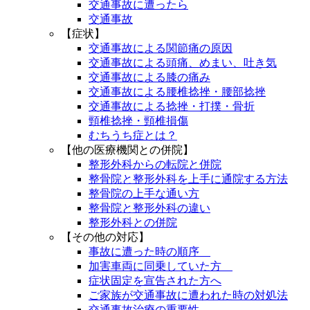
交通事故に遭ったら
交通事故
【症状】
交通事故による関節痛の原因
交通事故による頭痛、めまい、吐き気
交通事故による膝の痛み
交通事故による腰椎捻挫・腰部捻挫
交通事故による捻挫・打撲・骨折
頸椎捻挫・頸椎損傷
むちうち症とは？
【他の医療機関との併院】
整形外科からの転院と併院
整骨院と整形外科を上手に通院する方法
整骨院の上手な通い方
整骨院と整形外科の違い
整形外科との併院
【その他の対応】
事故に遭った時の順序
加害車両に同乗していた方
症状固定を宣告された方へ
ご家族が交通事故に遭われた時の対処法
交通事故治療の重要性