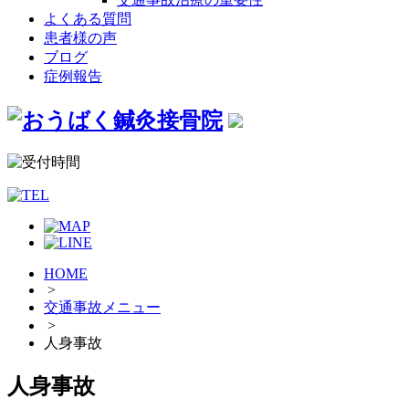
よくある質問
患者様の声
ブログ
症例報告
HOME
>
交通事故メニュー
>
人身事故
人身事故