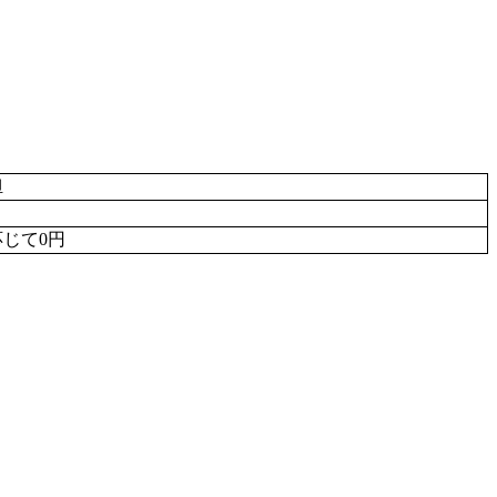
担
じて0円