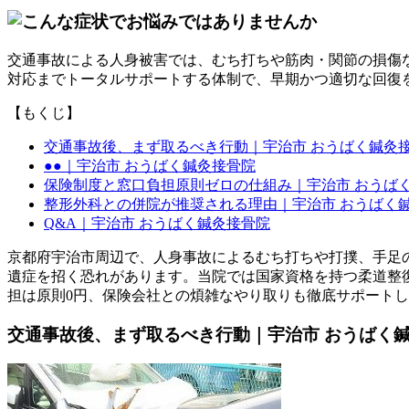
交通事故による人身被害では、むち打ちや筋肉・関節の損傷
対応までトータルサポートする体制で、早期かつ適切な回復
【もくじ】
交通事故後、まず取るべき行動｜宇治市 おうばく鍼灸
●●｜宇治市 おうばく鍼灸接骨院
保険制度と窓口負担原則ゼロの仕組み｜宇治市 おうば
整形外科との併院が推奨される理由｜宇治市 おうばく
Q&A｜宇治市 おうばく鍼灸接骨院
京都府宇治市周辺で、人身事故によるむち打ちや打撲、手足
遺症を招く恐れがあります。当院では国家資格を持つ柔道整
担は原則0円、保険会社との煩雑なやり取りも徹底サポート
交通事故後、まず取るべき行動｜宇治市 おうばく