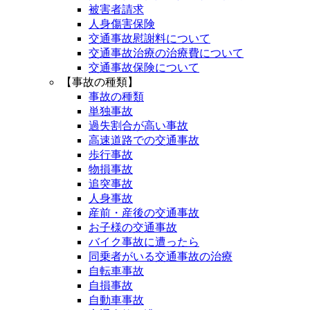
被害者請求
人身傷害保険
交通事故慰謝料について
交通事故治療の治療費について
交通事故保険について
【事故の種類】
事故の種類
単独事故
過失割合が高い事故
高速道路での交通事故
歩行事故
物損事故
追突事故
人身事故
産前・産後の交通事故
お子様の交通事故
バイク事故に遭ったら
同乗者がいる交通事故の治療
自転車事故
自損事故
自動車事故