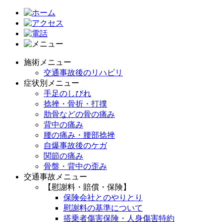
施術メニュー
交通事故後のリハビリ
症状別メニュー
手足のしびれ
捻挫・骨折・打撲
肋骨などの骨の痛み
背中の痛み
腰の痛み・腰部捻挫
自爆事故後のケガ
関節の痛み
骨盤・背中の歪み
交通事故メニュー
【慰謝料・賠償・保険】
保険会社とのやりとり
慰謝料の基準について
搭乗者傷害保険・人身傷害特約