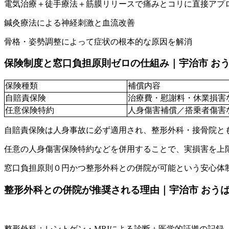
電気治療＋徒手療法＋筋膜リリースで痛みとコリに直接アプ
鍼灸療法による神経刺激と血流改善
骨格・姿勢調整によって症状の根本的な原因を解消
保険制度と窓口負担原則ゼロの仕組み｜宇治市 お
保険種類
補償内容
自賠責保険
治療費・慰謝料・休業損害
任意保険特約
人身傷害補償／搭乗者傷害
自賠責保険は人身事故に必ず適用され、整形外科・接骨院と
任意の人身傷害保険特約などを併用することで、実損害を上
窓口負担原則０円かつ整形外科との併院が可能という安心体
整形外科との併院が推奨される理由｜宇治市 おう
整形外科：レントゲン・MRIによる診断＋医学的証拠の記録