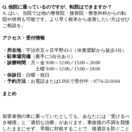
Q. 他院に通っているのですが、転院はできますか？
A. はい。当院では他の整骨院・接骨院・整形外科からの転
院や併用も可能です。より早く根本から改善したい方はぜひ
ご相談を。
アクセス・受付情報
・所在地
：宇治市五ヶ庄平野43‑1（JR黄檗駅から徒歩3分）
・駐車場完備
（裏手に5台分あり）
・診療時間
：月～金 9:00～12:00／15:00～20:00
土曜 9:00～12:00／15:00～18:00
・休診日
：日曜・祝日
・予約方法
：お電話またはLINEで受付中：0774‑32‑0104
まとめ
加害者側の車に乗っていたとしても、あなたには「受けるべ
き補償」と「適切な治療」があります。事故後の不調を我慢
したままにせず、早期に対処することで、後遺症を防ぐこと