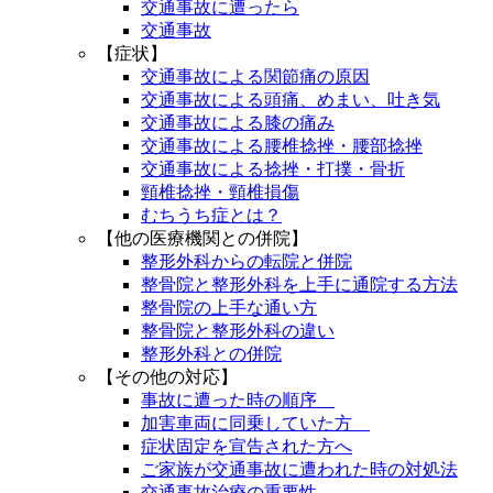
交通事故に遭ったら
交通事故
【症状】
交通事故による関節痛の原因
交通事故による頭痛、めまい、吐き気
交通事故による膝の痛み
交通事故による腰椎捻挫・腰部捻挫
交通事故による捻挫・打撲・骨折
頸椎捻挫・頸椎損傷
むちうち症とは？
【他の医療機関との併院】
整形外科からの転院と併院
整骨院と整形外科を上手に通院する方法
整骨院の上手な通い方
整骨院と整形外科の違い
整形外科との併院
【その他の対応】
事故に遭った時の順序
加害車両に同乗していた方
症状固定を宣告された方へ
ご家族が交通事故に遭われた時の対処法
交通事故治療の重要性