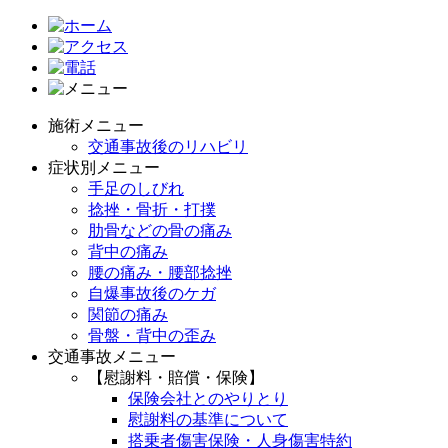
施術メニュー
交通事故後のリハビリ
症状別メニュー
手足のしびれ
捻挫・骨折・打撲
肋骨などの骨の痛み
背中の痛み
腰の痛み・腰部捻挫
自爆事故後のケガ
関節の痛み
骨盤・背中の歪み
交通事故メニュー
【慰謝料・賠償・保険】
保険会社とのやりとり
慰謝料の基準について
搭乗者傷害保険・人身傷害特約