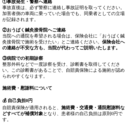
①事故発生・警察へ連絡
事故直後は、必ず警察に連絡し事故証明を取ってください。
加害者側の車両に乗っていた場合でも、同乗者としての立場
が記録されます。
②おうばく鍼灸接骨院へご連絡
当院への通院を希望される場合は、保険会社に「おうばく鍼
灸接骨院で施術を受けたい」とご連絡ください。
保険会社へ
の連絡が不安な方も、当院が代わってご説明いたします。
③病院での初期診察
整形外科などで一度診察を受け、診断書を取得してくださ
い。この診断書があることで、自賠責保険による施術が認め
られやすくなります。
施術費・慰謝料について
💰
自己負担0円
自賠責保険が適用されると、
施術費・交通費・通院慰謝料な
どすべてが補償対象
となり、患者様の自己負担は原則0円で
す。