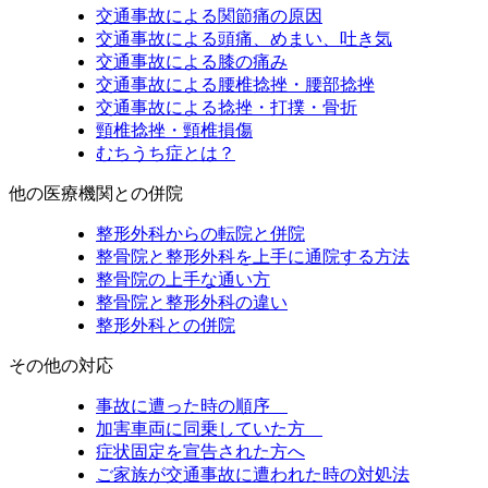
交通事故による関節痛の原因
交通事故による頭痛、めまい、吐き気
交通事故による膝の痛み
交通事故による腰椎捻挫・腰部捻挫
交通事故による捻挫・打撲・骨折
頸椎捻挫・頸椎損傷
むちうち症とは？
他の医療機関との併院
整形外科からの転院と併院
整骨院と整形外科を上手に通院する方法
整骨院の上手な通い方
整骨院と整形外科の違い
整形外科との併院
その他の対応
事故に遭った時の順序
加害車両に同乗していた方
症状固定を宣告された方へ
ご家族が交通事故に遭われた時の対処法