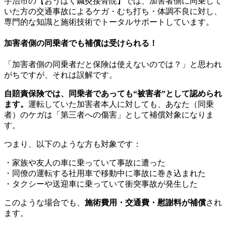
宇治市の【おうばく鍼灸接骨院】では、加害者側に同乗して
いた方の交通事故によるケガ・むち打ち・体調不良に対し、
専門的な知識と施術技術でトータルサポートしています。
加害者側の同乗者でも補償は受けられる！
「加害者側の同乗者だと保険は使えないのでは？」と思われ
がちですが、それは誤解です。
自賠責保険では、同乗者であっても“被害者”として認められ
ます
。
運転していた加害者本人に対しても、あなた（同乗
者）のケガは「第三者への傷害」として補償対象になりま
す。
つまり、以下のような方も対象です：
・家族や友人の車に乗っていて事故に遭った
・同僚の運転する社用車で移動中に事故に巻き込まれた
・タクシーや送迎車に乗っていて衝突事故が発生した
このような場合でも、
施術費用・交通費・慰謝料が補償
され
ます。